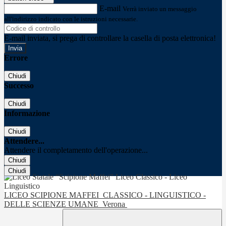
E-mail
Verrà inviato un messaggio
all'indirizzo indicato con le istruzioni necessarie.
E-mail inviata, si prega di controllare la casella di posta elettronica!
Errore
Chiudi
Successo
Chiudi
Informazione
Chiudi
Attendere...
Attendere il completamento dell'operazione...
Chiudi
Chiudi
LICEO SCIPIONE MAFFEI
CLASSICO - LINGUISTICO -
DELLE SCIENZE UMANE
Verona