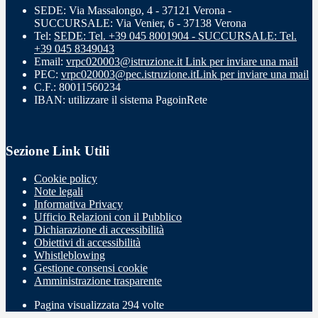
SEDE: Via Massalongo, 4 - 37121 Verona -
SUCCURSALE: Via Venier, 6 - 37138 Verona
Tel:
SEDE: Tel. +39 045 8001904 - SUCCURSALE: Tel.
+39 045 8349043
Email:
vrpc020003@istruzione.it
Link per inviare una mail
PEC:
vrpc020003@pec.istruzione.it
Link per inviare una mail
C.F.: 80011560234
IBAN: utilizzare il sistema PagoinRete
Sezione Link Utili
Cookie policy
Note legali
Informativa Privacy
Ufficio Relazioni con il Pubblico
Dichiarazione di accessibilità
Obiettivi di accessibilità
Whistleblowing
Gestione consensi cookie
Amministrazione trasparente
Pagina visualizzata
294
volte