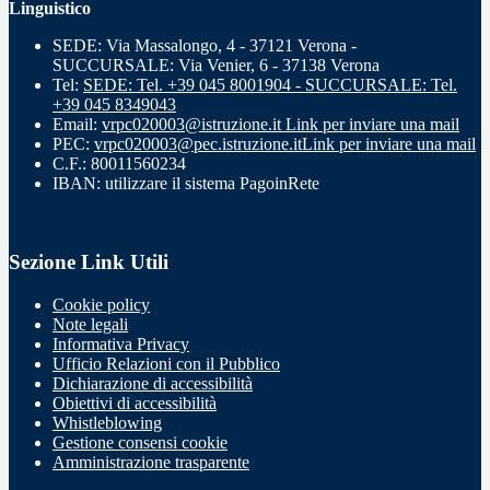
Linguistico
SEDE: Via Massalongo, 4 - 37121 Verona -
SUCCURSALE: Via Venier, 6 - 37138 Verona
Tel:
SEDE: Tel. +39 045 8001904 - SUCCURSALE: Tel.
+39 045 8349043
Email:
vrpc020003@istruzione.it
Link per inviare una mail
PEC:
vrpc020003@pec.istruzione.it
Link per inviare una mail
C.F.: 80011560234
IBAN: utilizzare il sistema PagoinRete
Sezione Link Utili
Cookie policy
Note legali
Informativa Privacy
Ufficio Relazioni con il Pubblico
Dichiarazione di accessibilità
Obiettivi di accessibilità
Whistleblowing
Gestione consensi cookie
Amministrazione trasparente