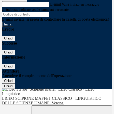
E-mail
Verrà inviato un messaggio
all'indirizzo indicato con le istruzioni necessarie.
E-mail inviata, si prega di controllare la casella di posta elettronica!
Errore
Chiudi
Successo
Chiudi
Informazione
Chiudi
Attendere...
Attendere il completamento dell'operazione...
Chiudi
Chiudi
LICEO SCIPIONE MAFFEI
CLASSICO - LINGUISTICO -
DELLE SCIENZE UMANE
Verona