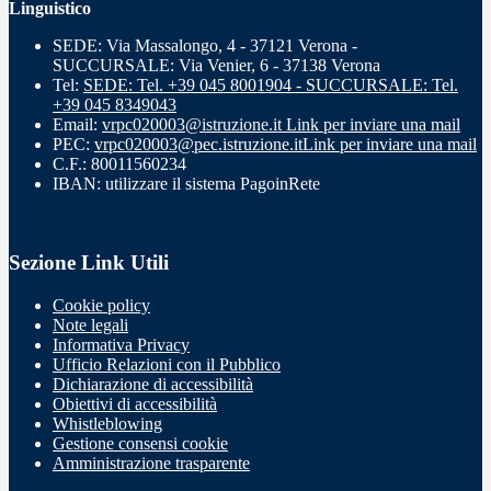
Linguistico
SEDE: Via Massalongo, 4 - 37121 Verona -
SUCCURSALE: Via Venier, 6 - 37138 Verona
Tel:
SEDE: Tel. +39 045 8001904 - SUCCURSALE: Tel.
+39 045 8349043
Email:
vrpc020003@istruzione.it
Link per inviare una mail
PEC:
vrpc020003@pec.istruzione.it
Link per inviare una mail
C.F.: 80011560234
IBAN: utilizzare il sistema PagoinRete
Sezione Link Utili
Cookie policy
Note legali
Informativa Privacy
Ufficio Relazioni con il Pubblico
Dichiarazione di accessibilità
Obiettivi di accessibilità
Whistleblowing
Gestione consensi cookie
Amministrazione trasparente