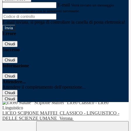
E-mail
Verrà inviato un messaggio
all'indirizzo indicato con le istruzioni necessarie.
E-mail inviata, si prega di controllare la casella di posta elettronica!
Errore
Chiudi
Successo
Chiudi
Informazione
Chiudi
Attendere...
Attendere il completamento dell'operazione...
Chiudi
Chiudi
LICEO SCIPIONE MAFFEI
CLASSICO - LINGUISTICO -
DELLE SCIENZE UMANE
Verona