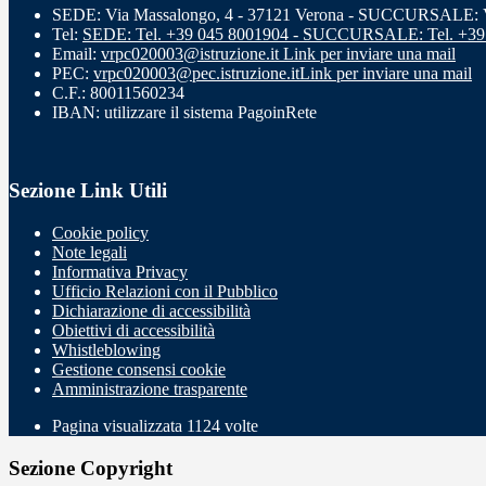
SEDE: Via Massalongo, 4 - 37121 Verona - SUCCURSALE: Vi
Tel:
SEDE: Tel. +39 045 8001904 - SUCCURSALE: Tel. +39
Email:
vrpc020003@istruzione.it
Link per inviare una mail
PEC:
vrpc020003@pec.istruzione.it
Link per inviare una mail
C.F.: 80011560234
IBAN: utilizzare il sistema PagoinRete
Sezione Link Utili
Cookie policy
Note legali
Informativa Privacy
Ufficio Relazioni con il Pubblico
Dichiarazione di accessibilità
Obiettivi di accessibilità
Whistleblowing
Gestione consensi cookie
Amministrazione trasparente
Pagina visualizzata
1124
volte
Sezione Copyright