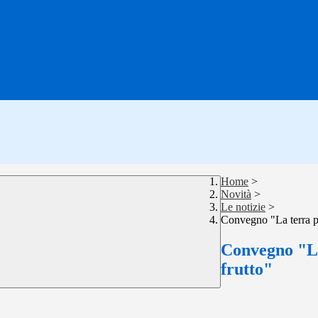
Home
>
Novità
>
Le notizie
>
Convegno "La terra pr
Convegno "La
frutto"