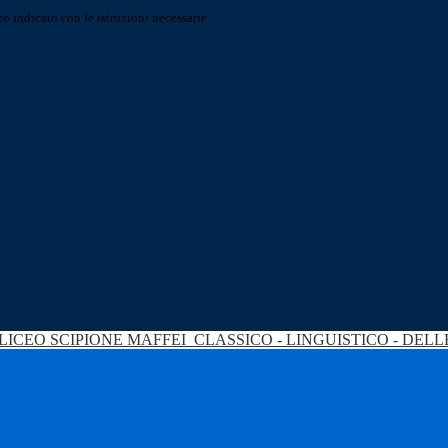
o indicato con le istruzioni necessarie.
LICEO SCIPIONE MAFFEI
CLASSICO - LINGUISTICO - DEL