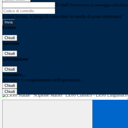
E-mail
Verrà inviato un messaggio all'indirizz
E-mail inviata, si prega di controllare la casella di posta elettronica!
Errore
Chiudi
Successo
Chiudi
Informazione
Chiudi
Attendere...
Attendere il completamento dell'operazione...
Chiudi
Chiudi