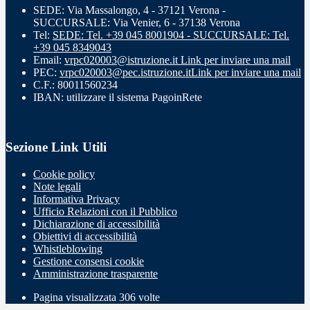
SEDE: Via Massalongo, 4 - 37121 Verona -
SUCCURSALE: Via Venier, 6 - 37138 Verona
Tel:
SEDE: Tel. +39 045 8001904 - SUCCURSALE: Tel.
+39 045 8349043
Email:
vrpc020003@istruzione.it
Link per inviare una mail
PEC:
vrpc020003@pec.istruzione.it
Link per inviare una mail
C.F.: 80011560234
IBAN: utilizzare il sistema PagoinRete
Sezione Link Utili
Cookie policy
Note legali
Informativa Privacy
Ufficio Relazioni con il Pubblico
Dichiarazione di accessibilità
Obiettivi di accessibilità
Whistleblowing
Gestione consensi cookie
Amministrazione trasparente
Pagina visualizzata
306
volte