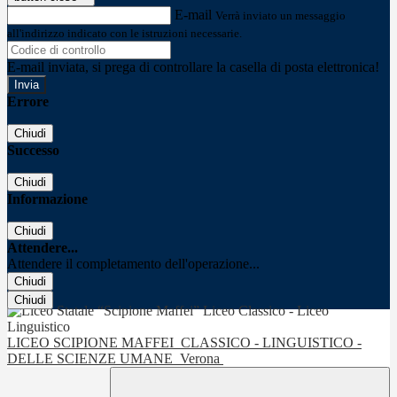
E-mail
Verrà inviato un messaggio
all'indirizzo indicato con le istruzioni necessarie.
E-mail inviata, si prega di controllare la casella di posta elettronica!
Errore
Chiudi
Successo
Chiudi
Informazione
Chiudi
Attendere...
Attendere il completamento dell'operazione...
Chiudi
Chiudi
LICEO SCIPIONE MAFFEI
CLASSICO - LINGUISTICO -
DELLE SCIENZE UMANE
Verona