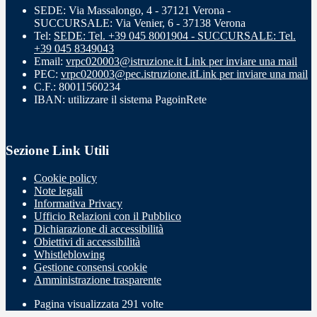
SEDE: Via Massalongo, 4 - 37121 Verona -
SUCCURSALE: Via Venier, 6 - 37138 Verona
Tel:
SEDE: Tel. +39 045 8001904 - SUCCURSALE: Tel.
+39 045 8349043
Email:
vrpc020003@istruzione.it
Link per inviare una mail
PEC:
vrpc020003@pec.istruzione.it
Link per inviare una mail
C.F.: 80011560234
IBAN: utilizzare il sistema PagoinRete
Sezione Link Utili
Cookie policy
Note legali
Informativa Privacy
Ufficio Relazioni con il Pubblico
Dichiarazione di accessibilità
Obiettivi di accessibilità
Whistleblowing
Gestione consensi cookie
Amministrazione trasparente
Pagina visualizzata
291
volte