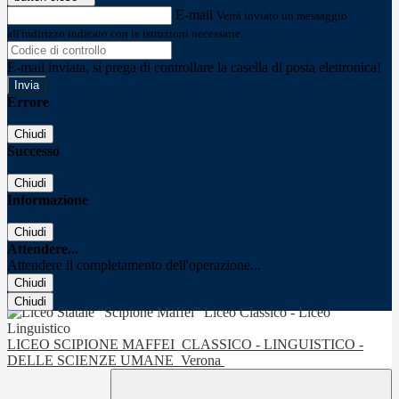
E-mail
Verrà inviato un messaggio
all'indirizzo indicato con le istruzioni necessarie.
E-mail inviata, si prega di controllare la casella di posta elettronica!
Errore
Chiudi
Successo
Chiudi
Informazione
Chiudi
Attendere...
Attendere il completamento dell'operazione...
Chiudi
Chiudi
LICEO SCIPIONE MAFFEI
CLASSICO - LINGUISTICO -
DELLE SCIENZE UMANE
Verona