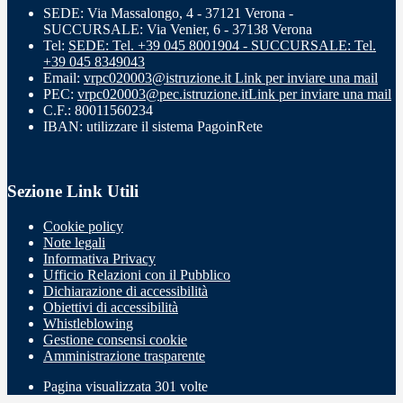
SEDE: Via Massalongo, 4 - 37121 Verona -
SUCCURSALE: Via Venier, 6 - 37138 Verona
Tel:
SEDE: Tel. +39 045 8001904 - SUCCURSALE: Tel.
+39 045 8349043
Email:
vrpc020003@istruzione.it
Link per inviare una mail
PEC:
vrpc020003@pec.istruzione.it
Link per inviare una mail
C.F.: 80011560234
IBAN: utilizzare il sistema PagoinRete
Sezione Link Utili
Cookie policy
Note legali
Informativa Privacy
Ufficio Relazioni con il Pubblico
Dichiarazione di accessibilità
Obiettivi di accessibilità
Whistleblowing
Gestione consensi cookie
Amministrazione trasparente
Pagina visualizzata
301
volte