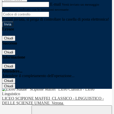
E-mail
Verrà inviato un messaggio
all'indirizzo indicato con le istruzioni necessarie.
E-mail inviata, si prega di controllare la casella di posta elettronica!
Errore
Chiudi
Successo
Chiudi
Informazione
Chiudi
Attendere...
Attendere il completamento dell'operazione...
Chiudi
Chiudi
LICEO SCIPIONE MAFFEI
CLASSICO - LINGUISTICO -
DELLE SCIENZE UMANE
Verona