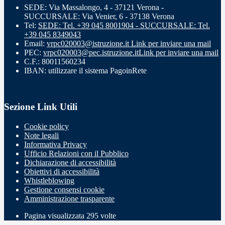
SEDE: Via Massalongo, 4 - 37121 Verona -
SUCCURSALE: Via Venier, 6 - 37138 Verona
Tel:
SEDE: Tel. +39 045 8001904 - SUCCURSALE: Tel.
+39 045 8349043
Email:
vrpc020003@istruzione.it
Link per inviare una mail
PEC:
vrpc020003@pec.istruzione.it
Link per inviare una mail
C.F.: 80011560234
IBAN: utilizzare il sistema PagoinRete
Sezione Link Utili
Cookie policy
Note legali
Informativa Privacy
Ufficio Relazioni con il Pubblico
Dichiarazione di accessibilità
Obiettivi di accessibilità
Whistleblowing
Gestione consensi cookie
Amministrazione trasparente
Pagina visualizzata
295
volte