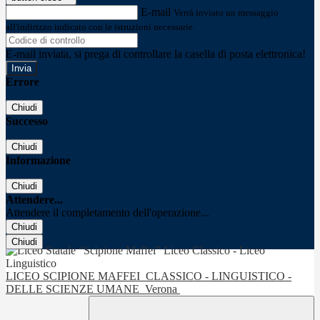
E-mail
Verrà inviato un messaggio
all'indirizzo indicato con le istruzioni necessarie.
E-mail inviata, si prega di controllare la casella di posta elettronica!
Errore
Chiudi
Successo
Chiudi
Informazione
Chiudi
Attendere...
Attendere il completamento dell'operazione...
Chiudi
Chiudi
LICEO SCIPIONE MAFFEI
CLASSICO - LINGUISTICO -
DELLE SCIENZE UMANE
Verona