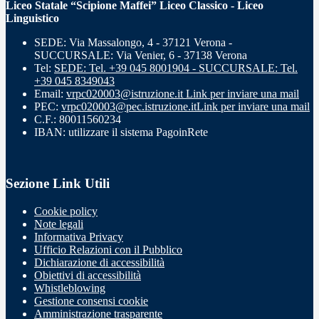
Liceo Statale “Scipione Maffei” Liceo Classico - Liceo
Linguistico
SEDE: Via Massalongo, 4 - 37121 Verona -
SUCCURSALE: Via Venier, 6 - 37138 Verona
Tel:
SEDE: Tel. +39 045 8001904 - SUCCURSALE: Tel.
+39 045 8349043
Email:
vrpc020003@istruzione.it
Link per inviare una mail
PEC:
vrpc020003@pec.istruzione.it
Link per inviare una mail
C.F.: 80011560234
IBAN: utilizzare il sistema PagoinRete
Sezione Link Utili
Cookie policy
Note legali
Informativa Privacy
Ufficio Relazioni con il Pubblico
Dichiarazione di accessibilità
Obiettivi di accessibilità
Whistleblowing
Gestione consensi cookie
Amministrazione trasparente