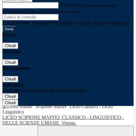
E-mail
Verrà inviato un messaggio
all'indirizzo indicato con le istruzioni necessarie.
E-mail inviata, si prega di controllare la casella di posta elettronica!
Errore
Chiudi
Successo
Chiudi
Informazione
Chiudi
Attendere...
Attendere il completamento dell'operazione...
Chiudi
Chiudi
LICEO SCIPIONE MAFFEI
CLASSICO - LINGUISTICO -
DELLE SCIENZE UMANE
Verona