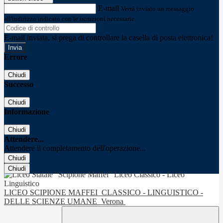
E-mail
Verrà inviato un messaggio
all'indirizzo indicato con le istruzioni necessarie.
E-mail inviata, si prega di controllare la casella di posta elettronica!
Errore
Chiudi
Successo
Chiudi
Informazione
Chiudi
Attendere...
Attendere il completamento dell'operazione...
Chiudi
Chiudi
LICEO SCIPIONE MAFFEI
CLASSICO - LINGUISTICO -
DELLE SCIENZE UMANE
Verona