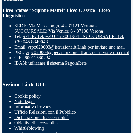
Liceo Statale “Scipione Maffei” Liceo Classico - Liceo
Linguistico
SEDE: Via Massalongo, 4 - 37121 Verona -
SUCCURSALE: Via Venier, 6 - 37138 Verona
Tel:
SEDE: Tel. +39 045 8001904 - SUCCURSALE: Tel.
+39 045 8349043
Email:
vrpc020003@istruzione.it
Link per inviare una mail
PEC:
vrpc020003@pec.istruzione.it
Link per inviare una mail
C.F.: 80011560234
IBAN: utilizzare il sistema PagoinRete
Sezione Link Utili
Cookie policy
Note legali
Informativa Privacy
Ufficio Relazioni con il Pubblico
Dichiarazione di accessibilità
Obiettivi di accessibilità
Whistleblowing