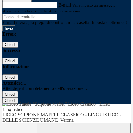
E-mail
Verrà inviato un messaggio
all'indirizzo indicato con le istruzioni necessarie.
E-mail inviata, si prega di controllare la casella di posta elettronica!
Errore
Chiudi
Successo
Chiudi
Informazione
Chiudi
Attendere...
Attendere il completamento dell'operazione...
Chiudi
Chiudi
LICEO SCIPIONE MAFFEI
CLASSICO - LINGUISTICO -
DELLE SCIENZE UMANE
Verona