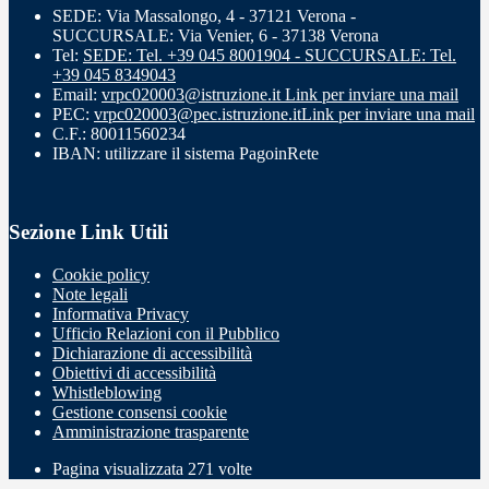
SEDE: Via Massalongo, 4 - 37121 Verona -
SUCCURSALE: Via Venier, 6 - 37138 Verona
Tel:
SEDE: Tel. +39 045 8001904 - SUCCURSALE: Tel.
+39 045 8349043
Email:
vrpc020003@istruzione.it
Link per inviare una mail
PEC:
vrpc020003@pec.istruzione.it
Link per inviare una mail
C.F.: 80011560234
IBAN: utilizzare il sistema PagoinRete
Sezione Link Utili
Cookie policy
Note legali
Informativa Privacy
Ufficio Relazioni con il Pubblico
Dichiarazione di accessibilità
Obiettivi di accessibilità
Whistleblowing
Gestione consensi cookie
Amministrazione trasparente
Pagina visualizzata
271
volte