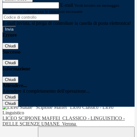
E-mail
Verrà inviato un messaggio
all'indirizzo indicato con le istruzioni necessarie.
E-mail inviata, si prega di controllare la casella di posta elettronica!
Errore
Chiudi
Successo
Chiudi
Informazione
Chiudi
Attendere...
Attendere il completamento dell'operazione...
Chiudi
Chiudi
LICEO SCIPIONE MAFFEI
CLASSICO - LINGUISTICO -
DELLE SCIENZE UMANE
Verona