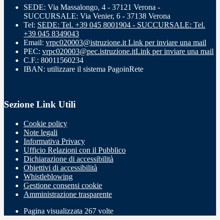
SEDE: Via Massalongo, 4 - 37121 Verona -
SUCCURSALE: Via Venier, 6 - 37138 Verona
Tel:
SEDE: Tel. +39 045 8001904 - SUCCURSALE: Tel.
+39 045 8349043
Email:
vrpc020003@istruzione.it
Link per inviare una mail
PEC:
vrpc020003@pec.istruzione.it
Link per inviare una mail
C.F.: 80011560234
IBAN: utilizzare il sistema PagoinRete
Sezione Link Utili
Cookie policy
Note legali
Informativa Privacy
Ufficio Relazioni con il Pubblico
Dichiarazione di accessibilità
Obiettivi di accessibilità
Whistleblowing
Gestione consensi cookie
Amministrazione trasparente
Pagina visualizzata
267
volte