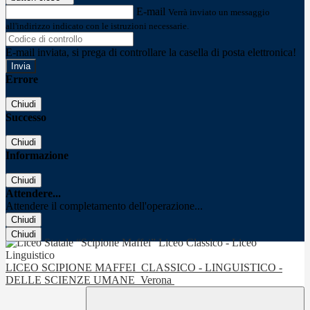
E-mail
Verrà inviato un messaggio
all'indirizzo indicato con le istruzioni necessarie.
E-mail inviata, si prega di controllare la casella di posta elettronica!
Errore
Chiudi
Successo
Chiudi
Informazione
Chiudi
Attendere...
Attendere il completamento dell'operazione...
Chiudi
Chiudi
LICEO SCIPIONE MAFFEI
CLASSICO - LINGUISTICO -
DELLE SCIENZE UMANE
Verona