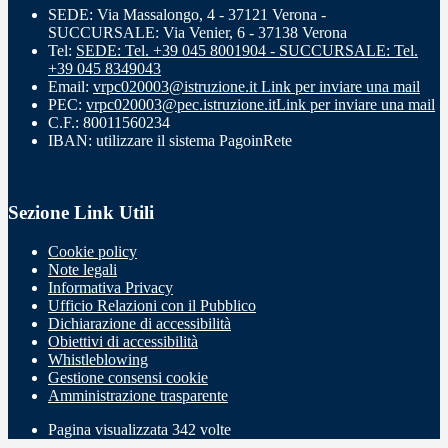
SEDE: Via Massalongo, 4 - 37121 Verona -
SUCCURSALE: Via Venier, 6 - 37138 Verona
Tel:
SEDE: Tel. +39 045 8001904 - SUCCURSALE: Tel.
+39 045 8349043
Email:
vrpc020003@istruzione.it
Link per inviare una mail
PEC:
vrpc020003@pec.istruzione.it
Link per inviare una mail
C.F.: 80011560234
IBAN: utilizzare il sistema PagoinRete
Sezione Link Utili
Cookie policy
Note legali
Informativa Privacy
Ufficio Relazioni con il Pubblico
Dichiarazione di accessibilità
Obiettivi di accessibilità
Whistleblowing
Gestione consensi cookie
Amministrazione trasparente
Pagina visualizzata
342
volte