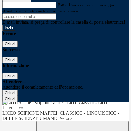
E-mail
Verrà inviato un messaggio
all'indirizzo indicato con le istruzioni necessarie.
E-mail inviata, si prega di controllare la casella di posta elettronica!
Errore
Chiudi
Successo
Chiudi
Informazione
Chiudi
Attendere...
Attendere il completamento dell'operazione...
Chiudi
Chiudi
LICEO SCIPIONE MAFFEI
CLASSICO - LINGUISTICO -
DELLE SCIENZE UMANE
Verona