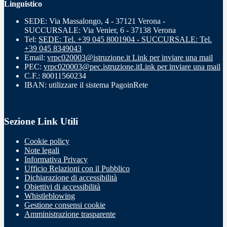
Linguistico
SEDE: Via Massalongo, 4 - 37121 Verona -
SUCCURSALE: Via Venier, 6 - 37138 Verona
Tel:
SEDE: Tel. +39 045 8001904 - SUCCURSALE: Tel.
+39 045 8349043
Email:
vrpc020003@istruzione.it
Link per inviare una mail
PEC:
vrpc020003@pec.istruzione.it
Link per inviare una mail
C.F.: 80011560234
IBAN: utilizzare il sistema PagoinRete
Sezione Link Utili
Cookie policy
Note legali
Informativa Privacy
Ufficio Relazioni con il Pubblico
Dichiarazione di accessibilità
Obiettivi di accessibilità
Whistleblowing
Gestione consensi cookie
Amministrazione trasparente