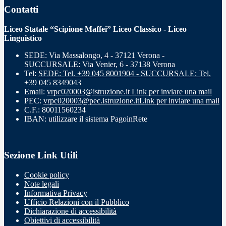
Contatti
Liceo Statale “Scipione Maffei” Liceo Classico - Liceo
Linguistico
SEDE: Via Massalongo, 4 - 37121 Verona -
SUCCURSALE: Via Venier, 6 - 37138 Verona
Tel:
SEDE: Tel. +39 045 8001904 - SUCCURSALE: Tel.
+39 045 8349043
Email:
vrpc020003@istruzione.it
Link per inviare una mail
PEC:
vrpc020003@pec.istruzione.it
Link per inviare una mail
C.F.: 80011560234
IBAN: utilizzare il sistema PagoinRete
Sezione Link Utili
Cookie policy
Note legali
Informativa Privacy
Ufficio Relazioni con il Pubblico
Dichiarazione di accessibilità
Obiettivi di accessibilità