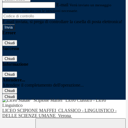
E-mail
Verrà inviato un messaggio
all'indirizzo indicato con le istruzioni necessarie.
E-mail inviata, si prega di controllare la casella di posta elettronica!
Errore
Chiudi
Successo
Chiudi
Informazione
Chiudi
Attendere...
Attendere il completamento dell'operazione...
Chiudi
Chiudi
LICEO SCIPIONE MAFFEI
CLASSICO - LINGUISTICO -
DELLE SCIENZE UMANE
Verona