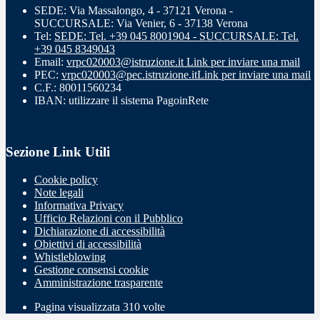
SEDE: Via Massalongo, 4 - 37121 Verona -
SUCCURSALE: Via Venier, 6 - 37138 Verona
Tel:
SEDE: Tel. +39 045 8001904 - SUCCURSALE: Tel.
+39 045 8349043
Email:
vrpc020003@istruzione.it
Link per inviare una mail
PEC:
vrpc020003@pec.istruzione.it
Link per inviare una mail
C.F.: 80011560234
IBAN: utilizzare il sistema PagoinRete
Sezione Link Utili
Cookie policy
Note legali
Informativa Privacy
Ufficio Relazioni con il Pubblico
Dichiarazione di accessibilità
Obiettivi di accessibilità
Whistleblowing
Gestione consensi cookie
Amministrazione trasparente
Pagina visualizzata
310
volte