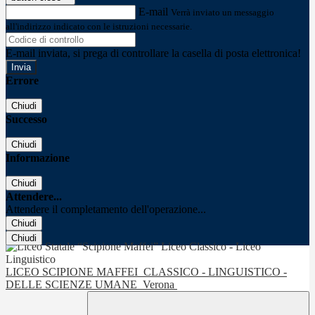
E-mail
Verrà inviato un messaggio
all'indirizzo indicato con le istruzioni necessarie.
E-mail inviata, si prega di controllare la casella di posta elettronica!
Errore
Chiudi
Successo
Chiudi
Informazione
Chiudi
Attendere...
Attendere il completamento dell'operazione...
Chiudi
Chiudi
LICEO SCIPIONE MAFFEI
CLASSICO - LINGUISTICO -
DELLE SCIENZE UMANE
Verona