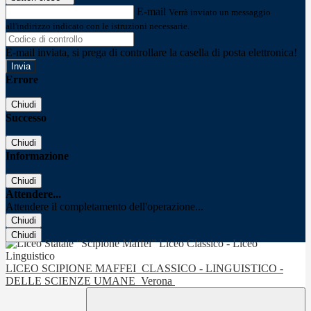
E-mail
Verrà inviato un messaggio
all'indirizzo indicato con le istruzioni necessarie.
E-mail inviata, si prega di controllare la casella di posta elettronica!
Errore
Chiudi
Successo
Chiudi
Informazione
Chiudi
Attendere...
Attendere il completamento dell'operazione...
Chiudi
Chiudi
LICEO SCIPIONE MAFFEI
CLASSICO - LINGUISTICO -
DELLE SCIENZE UMANE
Verona