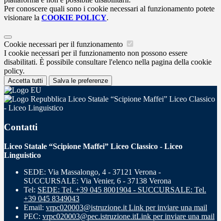
Per conoscere quali sono i cookie necessari al funzionamento potete
visionare la
COOKIE POLICY
.
Cookie necessari per il funzionamento
I cookie necessari per il funzionamento non possono essere
disabilitati. È possibile consultare l'elenco nella pagina della cookie
policy.
Accetta tutti
Salva le preferenze
Liceo Statale “Scipione Maffei” Liceo Classico
- Liceo Linguistico
Contatti
Liceo Statale “Scipione Maffei” Liceo Classico - Liceo
Linguistico
SEDE: Via Massalongo, 4 - 37121 Verona -
SUCCURSALE: Via Venier, 6 - 37138 Verona
Tel:
SEDE: Tel. +39 045 8001904 - SUCCURSALE: Tel.
+39 045 8349043
Email:
vrpc020003@istruzione.it
Link per inviare una mail
PEC:
vrpc020003@pec.istruzione.it
Link per inviare una mail