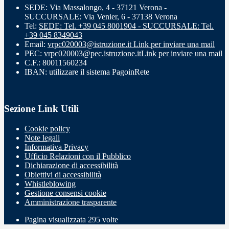
SEDE: Via Massalongo, 4 - 37121 Verona -
SUCCURSALE: Via Venier, 6 - 37138 Verona
Tel:
SEDE: Tel. +39 045 8001904 - SUCCURSALE: Tel.
+39 045 8349043
Email:
vrpc020003@istruzione.it
Link per inviare una mail
PEC:
vrpc020003@pec.istruzione.it
Link per inviare una mail
C.F.: 80011560234
IBAN: utilizzare il sistema PagoinRete
Sezione Link Utili
Cookie policy
Note legali
Informativa Privacy
Ufficio Relazioni con il Pubblico
Dichiarazione di accessibilità
Obiettivi di accessibilità
Whistleblowing
Gestione consensi cookie
Amministrazione trasparente
Pagina visualizzata
295
volte