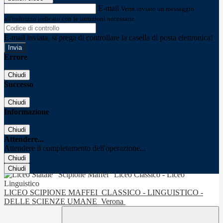
E-mail
Verrà inviato un messaggio
all'indirizzo indicato con le istruzioni necessarie.
E-mail inviata, si prega di controllare la casella di posta elettronica!
Errore
Chiudi
Successo
Chiudi
Informazione
Chiudi
Attendere...
Attendere il completamento dell'operazione...
Chiudi
Chiudi
LICEO SCIPIONE MAFFEI
CLASSICO - LINGUISTICO -
DELLE SCIENZE UMANE
Verona