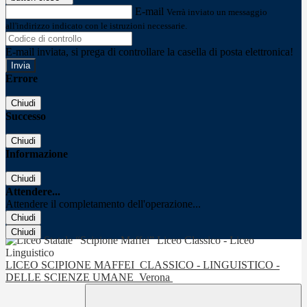
E-mail
Verrà inviato un messaggio
all'indirizzo indicato con le istruzioni necessarie.
E-mail inviata, si prega di controllare la casella di posta elettronica!
Errore
Chiudi
Successo
Chiudi
Informazione
Chiudi
Attendere...
Attendere il completamento dell'operazione...
Chiudi
Chiudi
LICEO SCIPIONE MAFFEI
CLASSICO - LINGUISTICO -
DELLE SCIENZE UMANE
Verona