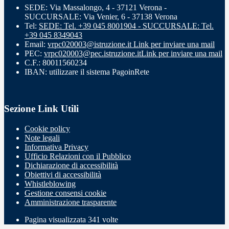
SEDE: Via Massalongo, 4 - 37121 Verona -
SUCCURSALE: Via Venier, 6 - 37138 Verona
Tel:
SEDE: Tel. +39 045 8001904 - SUCCURSALE: Tel.
+39 045 8349043
Email:
vrpc020003@istruzione.it
Link per inviare una mail
PEC:
vrpc020003@pec.istruzione.it
Link per inviare una mail
C.F.: 80011560234
IBAN: utilizzare il sistema PagoinRete
Sezione Link Utili
Cookie policy
Note legali
Informativa Privacy
Ufficio Relazioni con il Pubblico
Dichiarazione di accessibilità
Obiettivi di accessibilità
Whistleblowing
Gestione consensi cookie
Amministrazione trasparente
Pagina visualizzata
341
volte