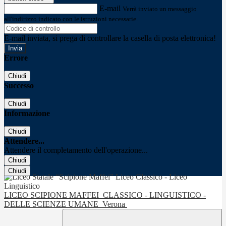
E-mail
Verrà inviato un messaggio
all'indirizzo indicato con le istruzioni necessarie.
E-mail inviata, si prega di controllare la casella di posta elettronica!
Errore
Chiudi
Successo
Chiudi
Informazione
Chiudi
Attendere...
Attendere il completamento dell'operazione...
Chiudi
Chiudi
LICEO SCIPIONE MAFFEI
CLASSICO - LINGUISTICO -
DELLE SCIENZE UMANE
Verona