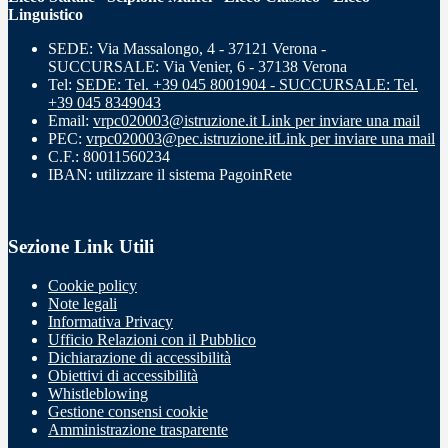
Linguistico
SEDE: Via Massalongo, 4 - 37121 Verona -
SUCCURSALE: Via Venier, 6 - 37138 Verona
Tel:
SEDE: Tel. +39 045 8001904 - SUCCURSALE: Tel.
+39 045 8349043
Email:
vrpc020003@istruzione.it
Link per inviare una mail
PEC:
vrpc020003@pec.istruzione.it
Link per inviare una mail
C.F.: 80011560234
IBAN: utilizzare il sistema PagoinRete
Sezione Link Utili
Cookie policy
Note legali
Informativa Privacy
Ufficio Relazioni con il Pubblico
Dichiarazione di accessibilità
Obiettivi di accessibilità
Whistleblowing
Gestione consensi cookie
Amministrazione trasparente