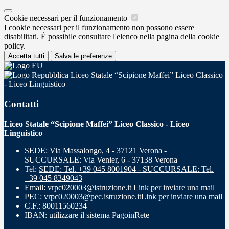
Cookie necessari per il funzionamento
I cookie necessari per il funzionamento non possono essere
disabilitati. È possibile consultare l'elenco nella pagina della cookie
policy.
Accetta tutti
Salva le preferenze
Liceo Statale “Scipione Maffei” Liceo Classico
- Liceo Linguistico
Contatti
Liceo Statale “Scipione Maffei” Liceo Classico - Liceo
Linguistico
SEDE: Via Massalongo, 4 - 37121 Verona -
SUCCURSALE: Via Venier, 6 - 37138 Verona
Tel:
SEDE: Tel. +39 045 8001904 - SUCCURSALE: Tel.
+39 045 8349043
Email:
vrpc020003@istruzione.it
Link per inviare una mail
PEC:
vrpc020003@pec.istruzione.it
Link per inviare una mail
C.F.: 80011560234
IBAN: utilizzare il sistema PagoinRete