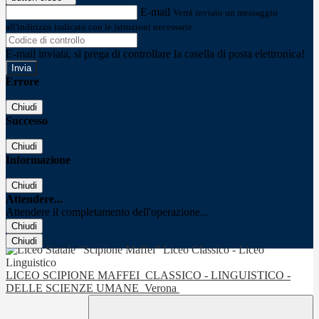
E-mail
Verrà inviato un messaggio
all'indirizzo indicato con le istruzioni necessarie.
E-mail inviata, si prega di controllare la casella di posta elettronica!
Errore
Chiudi
Successo
Chiudi
Informazione
Chiudi
Attendere...
Attendere il completamento dell'operazione...
Chiudi
Chiudi
LICEO SCIPIONE MAFFEI
CLASSICO - LINGUISTICO -
DELLE SCIENZE UMANE
Verona