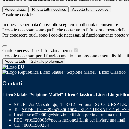
Personalizza
Rifiuta tutti
i cookies
Accetta tutti
i cookies
Gestione cookie
In questa schermata è possibile scegliere quali cookie consentire.
I cookie necessari sono quelli che consentono il funzionamento della pi
Per conoscere quali sono i cookie necessari al funzionamento potete v
Cookie necessari per il funzionamento
I cookie necessari per il funzionamento non possono essere disabilitati.
Accetta tutti
Salva le preferenze
Liceo Statale “Scipione Maffei” Liceo Classico -
Contatti
Liceo Statale “Scipione Maffei” Liceo Classico - Liceo Linguistic
SEDE: Via Massalongo, 4 - 37121 Verona - SUCCURSALE: Vi
Tel:
SEDE: Tel. +39 045 8001904 - SUCCURSALE: Tel. +39
Email:
vrpc020003@istruzione.it
Link per inviare una mail
PEC:
vrpc020003@pec.istruzione.it
Link per inviare una mail
C.F.: 80011560234