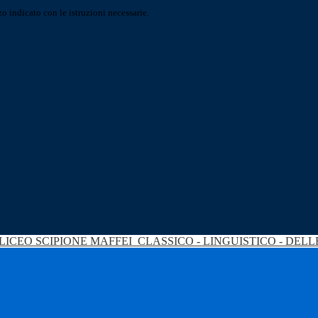
o indicato con le istruzioni necessarie.
LICEO SCIPIONE MAFFEI
CLASSICO - LINGUISTICO - DEL