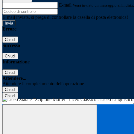
E-mail
Verrà inviato un messaggio all'indirizz
E-mail inviata, si prega di controllare la casella di posta elettronica!
Errore
Chiudi
Successo
Chiudi
Informazione
Chiudi
Attendere...
Attendere il completamento dell'operazione...
Chiudi
Chiudi