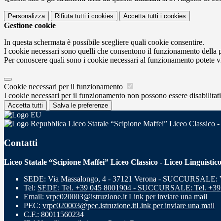
Personalizza
Rifiuta tutti
i cookies
Accetta tutti
i cookies
Gestione cookie
In questa schermata è possibile scegliere quali cookie consentire.
I cookie necessari sono quelli che consentono il funzionamento della pi
Per conoscere quali sono i cookie necessari al funzionamento potete v
Cookie necessari per il funzionamento
I cookie necessari per il funzionamento non possono essere disabilitati.
Accetta tutti
Salva le preferenze
Liceo Statale “Scipione Maffei” Liceo Classico -
Contatti
Liceo Statale “Scipione Maffei” Liceo Classico - Liceo Linguistic
SEDE: Via Massalongo, 4 - 37121 Verona - SUCCURSALE: Vi
Tel:
SEDE: Tel. +39 045 8001904 - SUCCURSALE: Tel. +39
Email:
vrpc020003@istruzione.it
Link per inviare una mail
PEC:
vrpc020003@pec.istruzione.it
Link per inviare una mail
C.F.: 80011560234