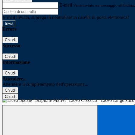
E-mail
Verrà inviato un messaggio all'indirizz
E-mail inviata, si prega di controllare la casella di posta elettronica!
Errore
Chiudi
Successo
Chiudi
Informazione
Chiudi
Attendere...
Attendere il completamento dell'operazione...
Chiudi
Chiudi