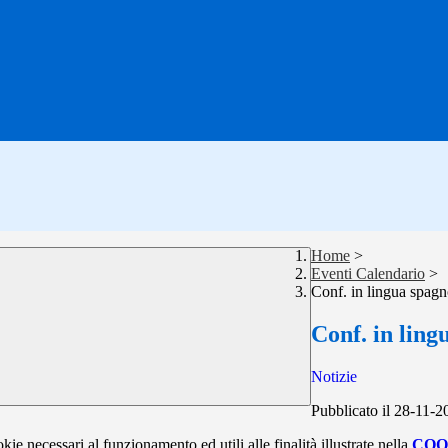
Home
>
Eventi Calendario
>
Conf. in lingua spag
Conf. in lin
Notizie
Pubblicato il 28-11-2
kie necessari al funzionamento ed utili alle finalità illustrate nella
COO