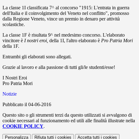
La classe 1I classificata 7^ al concorso "1915: L'entrata in guerra
dell'Italia e il coinvolgimento del Veneto nel conflitto", promosso
dalla Regione Veneto, vince un premio in denaro per attività
scolastiche.
La classe 1F è risultata 9^ nel medesimo concorso. L'elaborato
vincitore è
I nostri eroi,
della 1I, l'altro elaborato è
Pro Patria Mori
della 1F.
Entrambi gli elaborati sono allegati.
Grazie al lavoro e alla passione di tutti gli/le studenti/esse!
I Nostri Eroi
Pro Patria Mori
Notizie
Pubblicato il 04-06-2016
Questo sito o gli strumenti terzi da questo utilizzati si avvalgono di
cookie necessari al funzionamento ed utili alle finalità illustrate nella
COOKIE POLICY
.
Personalizza
Rifiuta tutti
i cookies
Accetta tutti
i cookies