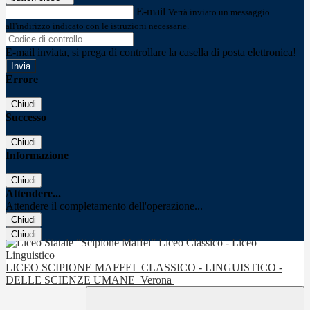
E-mail
Verrà inviato un messaggio
all'indirizzo indicato con le istruzioni necessarie.
E-mail inviata, si prega di controllare la casella di posta elettronica!
Errore
Chiudi
Successo
Chiudi
Informazione
Chiudi
Attendere...
Attendere il completamento dell'operazione...
Chiudi
Chiudi
LICEO SCIPIONE MAFFEI
CLASSICO - LINGUISTICO -
DELLE SCIENZE UMANE
Verona