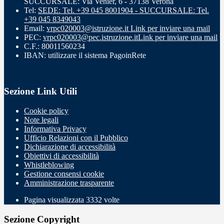
SUCCURSALE: Via Venier, 6 - 37138 Verona
Tel:
SEDE: Tel. +39 045 8001904 - SUCCURSALE: Tel.
+39 045 8349043
Email:
vrpc020003@istruzione.it
Link per inviare una mail
PEC:
vrpc020003@pec.istruzione.it
Link per inviare una mail
C.F.: 80011560234
IBAN: utilizzare il sistema PagoinRete
Sezione Link Utili
Cookie policy
Note legali
Informativa Privacy
Ufficio Relazioni con il Pubblico
Dichiarazione di accessibilità
Obiettivi di accessibilità
Whistleblowing
Gestione consensi cookie
Amministrazione trasparente
Pagina visualizzata
3332
volte
Sezione Copyright