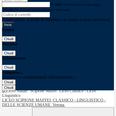
E-mail
Verrà inviato un messaggio
all'indirizzo indicato con le istruzioni necessarie.
E-mail inviata, si prega di controllare la casella di posta elettronica!
Errore
Chiudi
Successo
Chiudi
Informazione
Chiudi
Attendere...
Attendere il completamento dell'operazione...
Chiudi
Chiudi
LICEO SCIPIONE MAFFEI
CLASSICO - LINGUISTICO -
DELLE SCIENZE UMANE
Verona