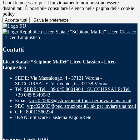
I cookie necessari per il funzionamento non possono essere
disabilitati. È possibile consultare l'elenco nella pagina della cookie
policy.
Accetta tutti
Salva le preferenze
Liceo Statale “Scipione Maffei” Liceo Classico
- Liceo Linguistico
Contatti
Liceo Statale “Scipione Maffei” Liceo Classico - Liceo
Linguistico
SEDE: Via Massalongo, 4 - 37121 Verona -
SUCCURSALE: Via Venier, 6 - 37138 Verona
Tel:
SEDE: Tel. +39 045 8001904 - SUCCURSALE: Tel.
+39 045 8349043
Email:
vrpc020003@istruzione.it
Link per inviare una mail
PEC:
vrpc020003@pec.istruzione.it
Link per inviare una mail
C.F.: 80011560234
IBAN: utilizzare il sistema PagoinRete
Sezione Link Utili