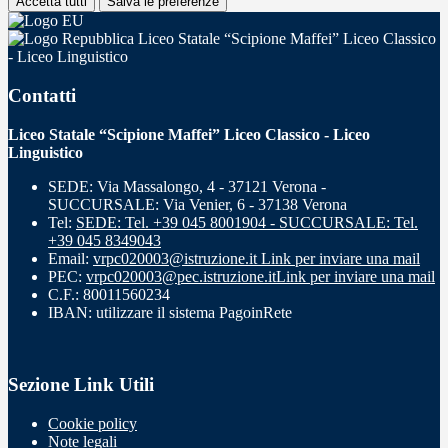
Accetta tutti
Salva le preferenze
Liceo Statale “Scipione Maffei” Liceo Classico
- Liceo Linguistico
Contatti
Liceo Statale “Scipione Maffei” Liceo Classico - Liceo
Linguistico
SEDE: Via Massalongo, 4 - 37121 Verona -
SUCCURSALE: Via Venier, 6 - 37138 Verona
Tel:
SEDE: Tel. +39 045 8001904 - SUCCURSALE: Tel.
+39 045 8349043
Email:
vrpc020003@istruzione.it
Link per inviare una mail
PEC:
vrpc020003@pec.istruzione.it
Link per inviare una mail
C.F.: 80011560234
IBAN: utilizzare il sistema PagoinRete
Sezione Link Utili
Cookie policy
Note legali