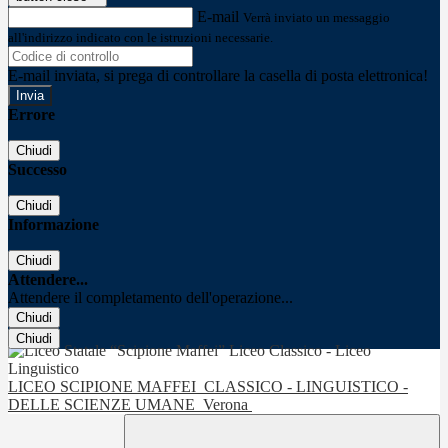
E-mail
Verrà inviato un messaggio
all'indirizzo indicato con le istruzioni necessarie.
E-mail inviata, si prega di controllare la casella di posta elettronica!
Errore
Chiudi
Successo
Chiudi
Informazione
Chiudi
Attendere...
Attendere il completamento dell'operazione...
Chiudi
Chiudi
LICEO SCIPIONE MAFFEI
CLASSICO - LINGUISTICO -
DELLE SCIENZE UMANE
Verona