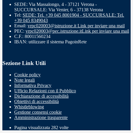
SEDE: Via Massalongo, 4 - 37121 Verona -
SUCCURSALE: Via Venier, 6 - 37138 Verona
Tel:
SEDE: Tel. +39 045 8001904 - SUCCURSALE: Tel.
+39 045 8349043
Email:
vrpc020003@istruzione.it
Link per inviare una mail
PEC:
vrpc020003@pec.istruzione.it
Link per inviare una mail
C.F.: 80011560234
IBAN: utilizzare il sistema PagoinRete
Sezione Link Utili
Cookie policy
Note legali
Informativa Privacy
Ufficio Relazioni con il Pubblico
Dichiarazione di accessibilità
Obiettivi di accessibilità
Whistleblowing
Gestione consensi cookie
Amministrazione trasparente
Pagina visualizzata
282
volte