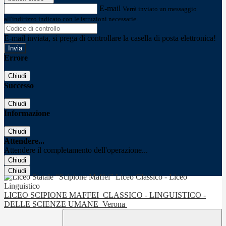
E-mail
Verrà inviato un messaggio
all'indirizzo indicato con le istruzioni necessarie.
E-mail inviata, si prega di controllare la casella di posta elettronica!
Errore
Chiudi
Successo
Chiudi
Informazione
Chiudi
Attendere...
Attendere il completamento dell'operazione...
Chiudi
Chiudi
LICEO SCIPIONE MAFFEI
CLASSICO - LINGUISTICO -
DELLE SCIENZE UMANE
Verona