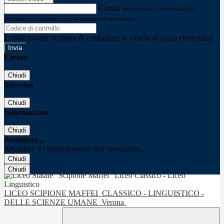
E-mail
Verrà inviato un messaggio
all'indirizzo indicato con le istruzioni necessarie.
E-mail inviata, si prega di controllare la casella di posta elettronica!
Errore
Chiudi
Successo
Chiudi
Informazione
Chiudi
Attendere...
Attendere il completamento dell'operazione...
Chiudi
Chiudi
LICEO SCIPIONE MAFFEI
CLASSICO - LINGUISTICO -
DELLE SCIENZE UMANE
Verona