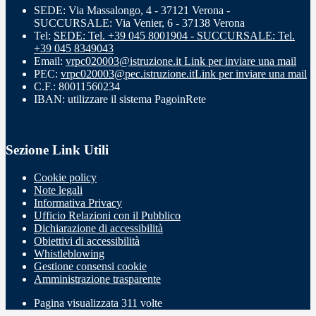
SEDE: Via Massalongo, 4 - 37121 Verona -
SUCCURSALE: Via Venier, 6 - 37138 Verona
Tel:
SEDE: Tel. +39 045 8001904 - SUCCURSALE: Tel.
+39 045 8349043
Email:
vrpc020003@istruzione.it
Link per inviare una mail
PEC:
vrpc020003@pec.istruzione.it
Link per inviare una mail
C.F.: 80011560234
IBAN: utilizzare il sistema PagoinRete
Sezione Link Utili
Cookie policy
Note legali
Informativa Privacy
Ufficio Relazioni con il Pubblico
Dichiarazione di accessibilità
Obiettivi di accessibilità
Whistleblowing
Gestione consensi cookie
Amministrazione trasparente
Pagina visualizzata
311
volte