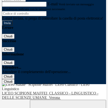
E-mail
Verrà inviato un messaggio
all'indirizzo indicato con le istruzioni necessarie.
E-mail inviata, si prega di controllare la casella di posta elettronica!
Errore
Chiudi
Successo
Chiudi
Informazione
Chiudi
Attendere...
Attendere il completamento dell'operazione...
Chiudi
Chiudi
LICEO SCIPIONE MAFFEI
CLASSICO - LINGUISTICO -
DELLE SCIENZE UMANE
Verona