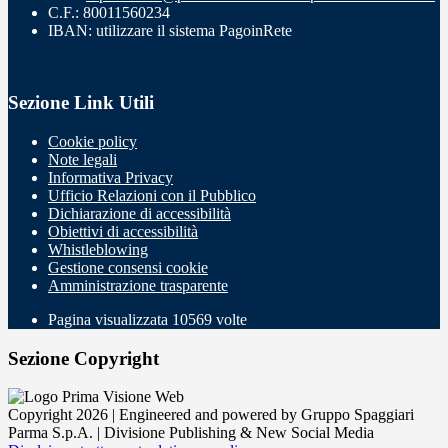
C.F.: 80011560234
IBAN: utilizzare il sistema PagoinRete
Sezione Link Utili
Cookie policy
Note legali
Informativa Privacy
Ufficio Relazioni con il Pubblico
Dichiarazione di accessibilità
Obiettivi di accessibilità
Whistleblowing
Gestione consensi cookie
Amministrazione trasparente
Pagina visualizzata
10569
volte
Sezione Copyright
Copyright 2026 | Engineered and powered by Gruppo Spaggiari
Parma S.p.A. | Divisione Publishing & New Social Media