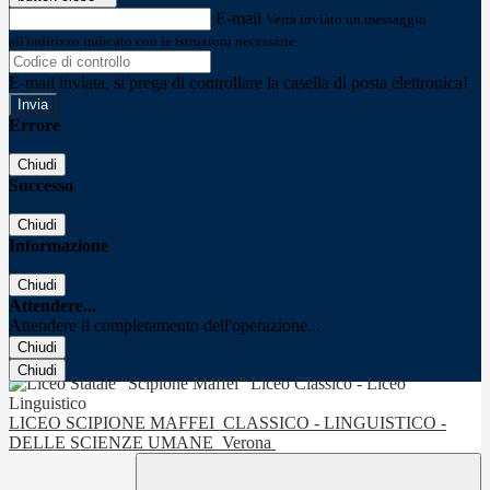
E-mail
Verrà inviato un messaggio
all'indirizzo indicato con le istruzioni necessarie.
E-mail inviata, si prega di controllare la casella di posta elettronica!
Errore
Chiudi
Successo
Chiudi
Informazione
Chiudi
Attendere...
Attendere il completamento dell'operazione...
Chiudi
Chiudi
LICEO SCIPIONE MAFFEI
CLASSICO - LINGUISTICO -
DELLE SCIENZE UMANE
Verona