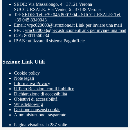
SEDE: Via Massalongo, 4 - 37121 Verona -
SUCCURSALE: Via Venier, 6 - 37138 Verona
Tel:
SEDE: Tel. +39 045 8001904 - SUCCURSALE: Tel.
+39 045 8349043
Email:
vrpc020003@istruzione.it
Link per inviare una mail
PEC:
vrpc020003@pec.istruzione.it
Link per inviare una mail
C.F.: 80011560234
IBAN: utilizzare il sistema PagoinRete
Sezione Link Utili
Cookie policy
Note legali
Informativa Privacy
Ufficio Relazioni con il Pubblico
Dichiarazione di accessibilità
Obiettivi di accessibilità
Whistleblowing
Gestione consensi cookie
Amministrazione trasparente
Pagina visualizzata
287
volte