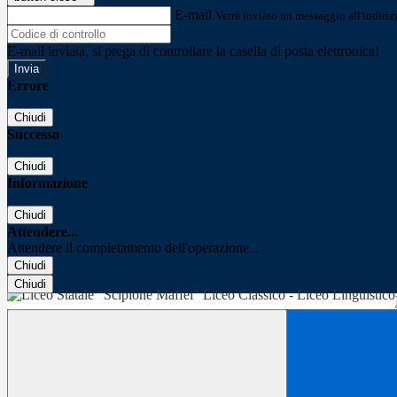
E-mail
Verrà inviato un messaggio all'indirizz
E-mail inviata, si prega di controllare la casella di posta elettronica!
Errore
Chiudi
Successo
Chiudi
Informazione
Chiudi
Attendere...
Attendere il completamento dell'operazione...
Chiudi
Chiudi