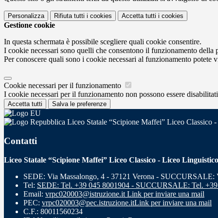
Personalizza
Rifiuta tutti
i cookies
Accetta tutti
i cookies
Gestione cookie
In questa schermata è possibile scegliere quali cookie consentire.
I cookie necessari sono quelli che consentono il funzionamento della pi
Per conoscere quali sono i cookie necessari al funzionamento potete v
Cookie necessari per il funzionamento
I cookie necessari per il funzionamento non possono essere disabilitati.
Accetta tutti
Salva le preferenze
Liceo Statale “Scipione Maffei” Liceo Classico -
Contatti
Liceo Statale “Scipione Maffei” Liceo Classico - Liceo Linguistic
SEDE: Via Massalongo, 4 - 37121 Verona - SUCCURSALE: Vi
Tel:
SEDE: Tel. +39 045 8001904 - SUCCURSALE: Tel. +39
Email:
vrpc020003@istruzione.it
Link per inviare una mail
PEC:
vrpc020003@pec.istruzione.it
Link per inviare una mail
C.F.: 80011560234