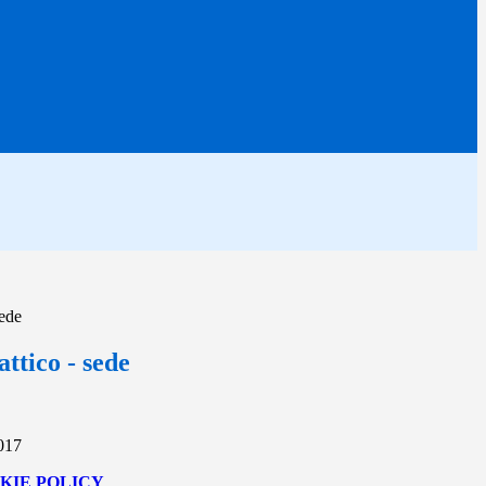
sede
ttico - sede
2017
KIE POLICY
.