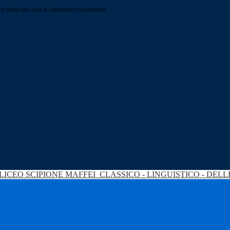
o indicato con le istruzioni necessarie.
LICEO SCIPIONE MAFFEI
CLASSICO - LINGUISTICO - DEL