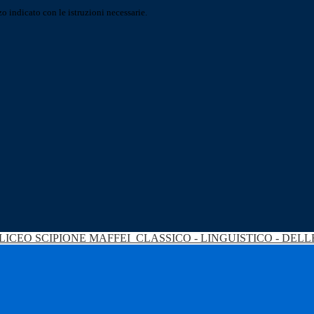
o indicato con le istruzioni necessarie.
LICEO SCIPIONE MAFFEI
CLASSICO - LINGUISTICO - DEL