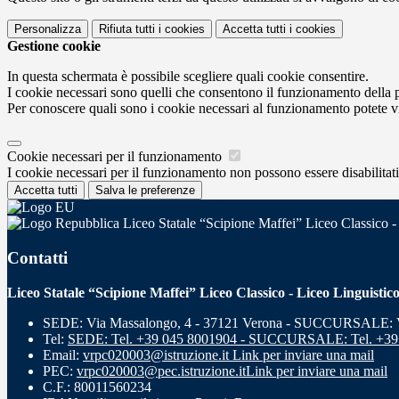
Personalizza
Rifiuta tutti
i cookies
Accetta tutti
i cookies
Gestione cookie
In questa schermata è possibile scegliere quali cookie consentire.
I cookie necessari sono quelli che consentono il funzionamento della pi
Per conoscere quali sono i cookie necessari al funzionamento potete v
Cookie necessari per il funzionamento
I cookie necessari per il funzionamento non possono essere disabilitati.
Accetta tutti
Salva le preferenze
Liceo Statale “Scipione Maffei” Liceo Classico -
Contatti
Liceo Statale “Scipione Maffei” Liceo Classico - Liceo Linguistic
SEDE: Via Massalongo, 4 - 37121 Verona - SUCCURSALE: Vi
Tel:
SEDE: Tel. +39 045 8001904 - SUCCURSALE: Tel. +39
Email:
vrpc020003@istruzione.it
Link per inviare una mail
PEC:
vrpc020003@pec.istruzione.it
Link per inviare una mail
C.F.: 80011560234