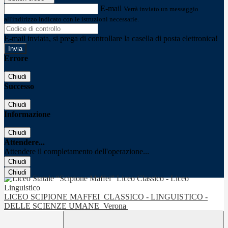
E-mail
Verrà inviato un messaggio
all'indirizzo indicato con le istruzioni necessarie.
E-mail inviata, si prega di controllare la casella di posta elettronica!
Errore
Chiudi
Successo
Chiudi
Informazione
Chiudi
Attendere...
Attendere il completamento dell'operazione...
Chiudi
Chiudi
LICEO SCIPIONE MAFFEI
CLASSICO - LINGUISTICO -
DELLE SCIENZE UMANE
Verona