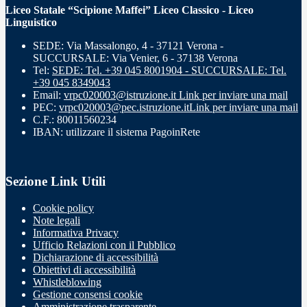
Liceo Statale “Scipione Maffei” Liceo Classico - Liceo
Linguistico
SEDE: Via Massalongo, 4 - 37121 Verona -
SUCCURSALE: Via Venier, 6 - 37138 Verona
Tel:
SEDE: Tel. +39 045 8001904 - SUCCURSALE: Tel.
+39 045 8349043
Email:
vrpc020003@istruzione.it
Link per inviare una mail
PEC:
vrpc020003@pec.istruzione.it
Link per inviare una mail
C.F.: 80011560234
IBAN: utilizzare il sistema PagoinRete
Sezione Link Utili
Cookie policy
Note legali
Informativa Privacy
Ufficio Relazioni con il Pubblico
Dichiarazione di accessibilità
Obiettivi di accessibilità
Whistleblowing
Gestione consensi cookie
Amministrazione trasparente