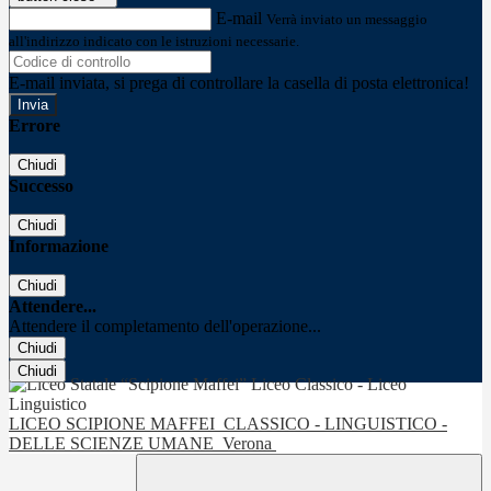
E-mail
Verrà inviato un messaggio
all'indirizzo indicato con le istruzioni necessarie.
E-mail inviata, si prega di controllare la casella di posta elettronica!
Errore
Chiudi
Successo
Chiudi
Informazione
Chiudi
Attendere...
Attendere il completamento dell'operazione...
Chiudi
Chiudi
LICEO SCIPIONE MAFFEI
CLASSICO - LINGUISTICO -
DELLE SCIENZE UMANE
Verona