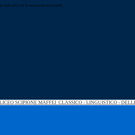
o indicato con le istruzioni necessarie.
LICEO SCIPIONE MAFFEI
CLASSICO - LINGUISTICO - DEL