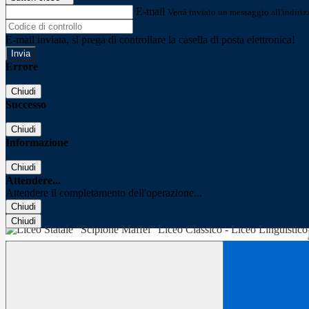
E-mail
Verrà inviato un messaggio all'indirizz
E-mail inviata, si prega di controllare la casella di posta elettronica!
Errore
Chiudi
Successo
Chiudi
Informazione
Chiudi
Attendere...
Attendere il completamento dell'operazione...
Chiudi
Chiudi