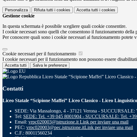
Personalizza
Rifiuta tutti
i cookies
Accetta tutti
i cookies
Gestione cookie
In questa schermata è possibile scegliere quali cookie consentire.
I cookie necessari sono quelli che consentono il funzionamento della pi
Per conoscere quali sono i cookie necessari al funzionamento potete v
Cookie necessari per il funzionamento
I cookie necessari per il funzionamento non possono essere disabilitati.
Accetta tutti
Salva le preferenze
Liceo Statale “Scipione Maffei” Liceo Classico -
Contatti
Liceo Statale “Scipione Maffei” Liceo Classico - Liceo Linguistic
SEDE: Via Massalongo, 4 - 37121 Verona - SUCCURSALE: Vi
Tel:
SEDE: Tel. +39 045 8001904 - SUCCURSALE: Tel. +39
Email:
vrpc020003@istruzione.it
Link per inviare una mail
PEC:
vrpc020003@pec.istruzione.it
Link per inviare una mail
C.F.: 80011560234