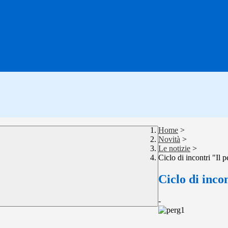
Home
>
Novità
>
Le notizie
>
Ciclo di incontri "Il 
Ciclo di inco
-