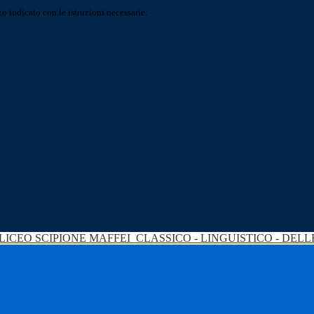
o indicato con le istruzioni necessarie.
LICEO SCIPIONE MAFFEI
CLASSICO - LINGUISTICO - DEL