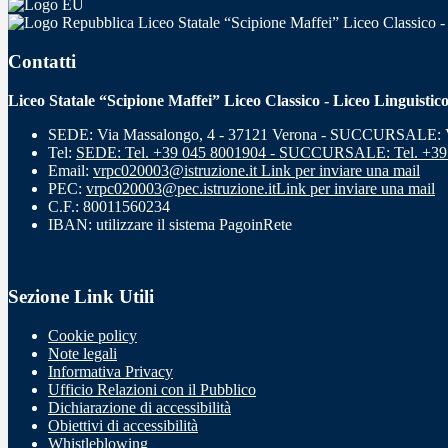
Liceo Statale “Scipione Maffei” Liceo Classico -
Contatti
Liceo Statale “Scipione Maffei” Liceo Classico - Liceo Linguistic
SEDE: Via Massalongo, 4 - 37121 Verona - SUCCURSALE: Vi
Tel:
SEDE: Tel. +39 045 8001904 - SUCCURSALE: Tel. +39
Email:
vrpc020003@istruzione.it
Link per inviare una mail
PEC:
vrpc020003@pec.istruzione.it
Link per inviare una mail
C.F.: 80011560234
IBAN: utilizzare il sistema PagoinRete
Sezione Link Utili
Cookie policy
Note legali
Informativa Privacy
Ufficio Relazioni con il Pubblico
Dichiarazione di accessibilità
Obiettivi di accessibilità
Whistleblowing