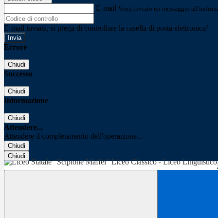
E-mail
Verrà inviato un messaggio all'indirizz
E-mail inviata, si prega di controllare la casella di posta elettronica!
Errore
Chiudi
Successo
Chiudi
Informazione
Chiudi
Attendere...
Attendere il completamento dell'operazione...
Chiudi
Chiudi