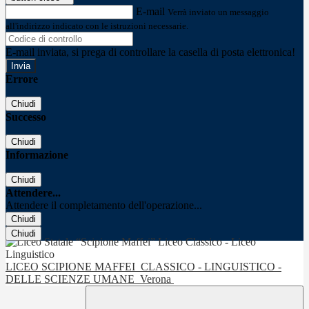
E-mail
Verrà inviato un messaggio
all'indirizzo indicato con le istruzioni necessarie.
E-mail inviata, si prega di controllare la casella di posta elettronica!
Errore
Chiudi
Successo
Chiudi
Informazione
Chiudi
Attendere...
Attendere il completamento dell'operazione...
Chiudi
Chiudi
LICEO SCIPIONE MAFFEI
CLASSICO - LINGUISTICO -
DELLE SCIENZE UMANE
Verona