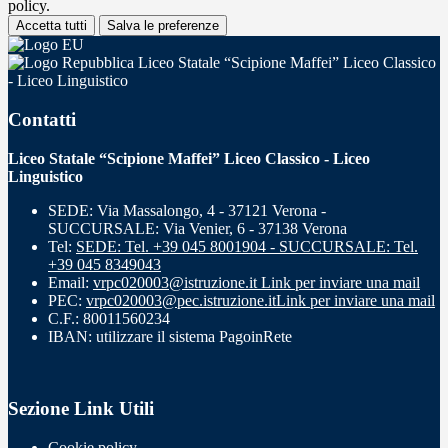
policy.
Accetta tutti
Salva le preferenze
Liceo Statale “Scipione Maffei” Liceo Classico
- Liceo Linguistico
Contatti
Liceo Statale “Scipione Maffei” Liceo Classico - Liceo
Linguistico
SEDE: Via Massalongo, 4 - 37121 Verona -
SUCCURSALE: Via Venier, 6 - 37138 Verona
Tel:
SEDE: Tel. +39 045 8001904 - SUCCURSALE: Tel.
+39 045 8349043
Email:
vrpc020003@istruzione.it
Link per inviare una mail
PEC:
vrpc020003@pec.istruzione.it
Link per inviare una mail
C.F.: 80011560234
IBAN: utilizzare il sistema PagoinRete
Sezione Link Utili
Cookie policy