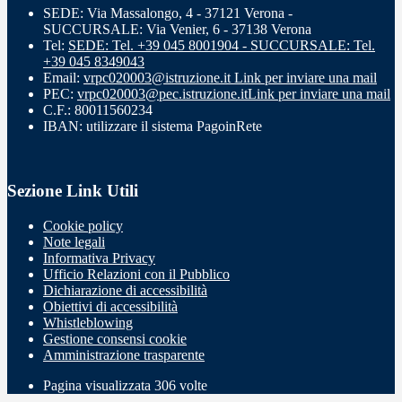
SEDE: Via Massalongo, 4 - 37121 Verona -
SUCCURSALE: Via Venier, 6 - 37138 Verona
Tel:
SEDE: Tel. +39 045 8001904 - SUCCURSALE: Tel.
+39 045 8349043
Email:
vrpc020003@istruzione.it
Link per inviare una mail
PEC:
vrpc020003@pec.istruzione.it
Link per inviare una mail
C.F.: 80011560234
IBAN: utilizzare il sistema PagoinRete
Sezione Link Utili
Cookie policy
Note legali
Informativa Privacy
Ufficio Relazioni con il Pubblico
Dichiarazione di accessibilità
Obiettivi di accessibilità
Whistleblowing
Gestione consensi cookie
Amministrazione trasparente
Pagina visualizzata
306
volte