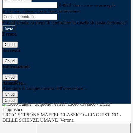
E-mail
Verrà inviato un messaggio
all'indirizzo indicato con le istruzioni necessarie.
E-mail inviata, si prega di controllare la casella di posta elettronica!
Errore
Chiudi
Successo
Chiudi
Informazione
Chiudi
Attendere...
Attendere il completamento dell'operazione...
Chiudi
Chiudi
LICEO SCIPIONE MAFFEI
CLASSICO - LINGUISTICO -
DELLE SCIENZE UMANE
Verona