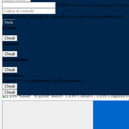
E-mail
Verrà inviato un messaggio all'indirizz
E-mail inviata, si prega di controllare la casella di posta elettronica!
Errore
Chiudi
Successo
Chiudi
Informazione
Chiudi
Attendere...
Attendere il completamento dell'operazione...
Chiudi
Chiudi