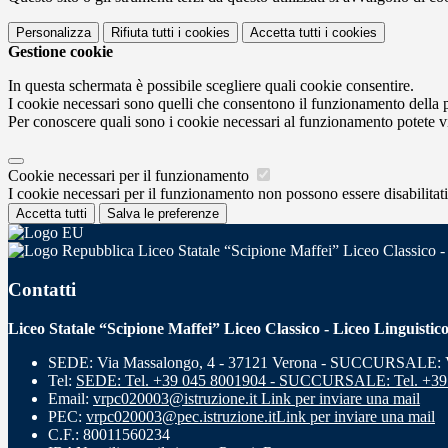
Personalizza
Rifiuta tutti
i cookies
Accetta tutti
i cookies
Gestione cookie
In questa schermata è possibile scegliere quali cookie consentire.
I cookie necessari sono quelli che consentono il funzionamento della pi
Per conoscere quali sono i cookie necessari al funzionamento potete v
Cookie necessari per il funzionamento
I cookie necessari per il funzionamento non possono essere disabilitati.
Accetta tutti
Salva le preferenze
Liceo Statale “Scipione Maffei” Liceo Classico -
Contatti
Liceo Statale “Scipione Maffei” Liceo Classico - Liceo Linguistic
SEDE: Via Massalongo, 4 - 37121 Verona - SUCCURSALE: Vi
Tel:
SEDE: Tel. +39 045 8001904 - SUCCURSALE: Tel. +39
Email:
vrpc020003@istruzione.it
Link per inviare una mail
PEC:
vrpc020003@pec.istruzione.it
Link per inviare una mail
C.F.: 80011560234