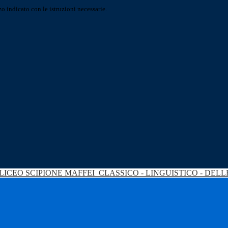
o indicato con le istruzioni necessarie.
LICEO SCIPIONE MAFFEI
CLASSICO - LINGUISTICO - DEL