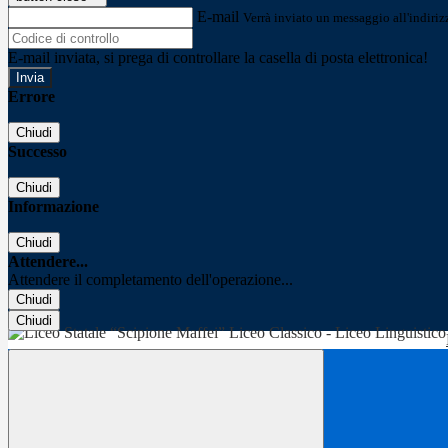
E-mail
Verrà inviato un messaggio all'indirizz
E-mail inviata, si prega di controllare la casella di posta elettronica!
Errore
Chiudi
Successo
Chiudi
Informazione
Chiudi
Attendere...
Attendere il completamento dell'operazione...
Chiudi
Chiudi