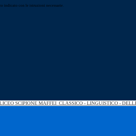
o indicato con le istruzioni necessarie.
LICEO SCIPIONE MAFFEI
CLASSICO - LINGUISTICO - DEL