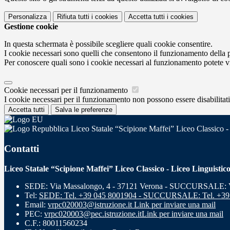
Personalizza
Rifiuta tutti
i cookies
Accetta tutti
i cookies
Gestione cookie
In questa schermata è possibile scegliere quali cookie consentire.
I cookie necessari sono quelli che consentono il funzionamento della pi
Per conoscere quali sono i cookie necessari al funzionamento potete v
Cookie necessari per il funzionamento
I cookie necessari per il funzionamento non possono essere disabilitati.
Accetta tutti
Salva le preferenze
Liceo Statale “Scipione Maffei” Liceo Classico -
Contatti
Liceo Statale “Scipione Maffei” Liceo Classico - Liceo Linguistic
SEDE: Via Massalongo, 4 - 37121 Verona - SUCCURSALE: Vi
Tel:
SEDE: Tel. +39 045 8001904 - SUCCURSALE: Tel. +39
Email:
vrpc020003@istruzione.it
Link per inviare una mail
PEC:
vrpc020003@pec.istruzione.it
Link per inviare una mail
C.F.: 80011560234