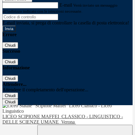
E-mail
Verrà inviato un messaggio
all'indirizzo indicato con le istruzioni necessarie.
E-mail inviata, si prega di controllare la casella di posta elettronica!
Errore
Chiudi
Successo
Chiudi
Informazione
Chiudi
Attendere...
Attendere il completamento dell'operazione...
Chiudi
Chiudi
LICEO SCIPIONE MAFFEI
CLASSICO - LINGUISTICO -
DELLE SCIENZE UMANE
Verona