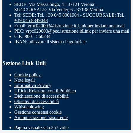
SEDE: Via Massalongo, 4 - 37121 Verona -
SUCCURSALE: Via Venier, 6 - 37138 Verona
Tel:
SEDE: Tel. +39 045 8001904 - SUCCURSALE: Tel.
+39 045 8349043
Email:
vrpc020003@istruzione.it
Link per inviare una mail
PEC:
vrpc020003@pec.istruzione.it
Link per inviare una mail
C.F.: 80011560234
IBAN: utilizzare il sistema PagoinRete
Sezione Link Utili
Cookie policy
Note legali
Informativa Privacy
Ufficio Relazioni con il Pubblico
Dichiarazione di accessibilità
Obiettivi di accessibilità
Whistleblowing
Gestione consensi cookie
Amministrazione trasparente
Pagina visualizzata
257
volte