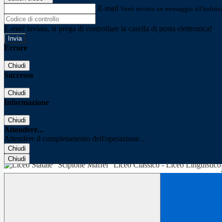
E-mail
Verrà inviato un messaggio all'indirizz
E-mail inviata, si prega di controllare la casella di posta elettronica!
Errore
Chiudi
Successo
Chiudi
Informazione
Chiudi
Attendere...
Attendere il completamento dell'operazione...
Chiudi
Chiudi