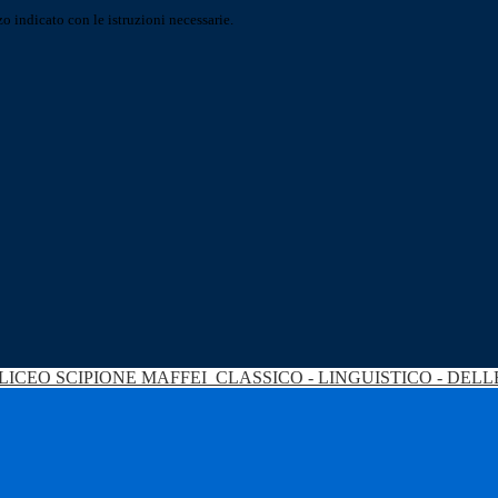
o indicato con le istruzioni necessarie.
LICEO SCIPIONE MAFFEI
CLASSICO - LINGUISTICO - DEL