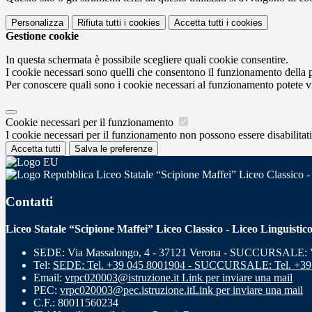
Personalizza
Rifiuta tutti
i cookies
Accetta tutti
i cookies
Gestione cookie
In questa schermata è possibile scegliere quali cookie consentire.
I cookie necessari sono quelli che consentono il funzionamento della pi
Per conoscere quali sono i cookie necessari al funzionamento potete v
Cookie necessari per il funzionamento
I cookie necessari per il funzionamento non possono essere disabilitati.
Accetta tutti
Salva le preferenze
Liceo Statale “Scipione Maffei” Liceo Classico -
Contatti
Liceo Statale “Scipione Maffei” Liceo Classico - Liceo Linguistic
SEDE: Via Massalongo, 4 - 37121 Verona - SUCCURSALE: Vi
Tel:
SEDE: Tel. +39 045 8001904 - SUCCURSALE: Tel. +39
Email:
vrpc020003@istruzione.it
Link per inviare una mail
PEC:
vrpc020003@pec.istruzione.it
Link per inviare una mail
C.F.: 80011560234