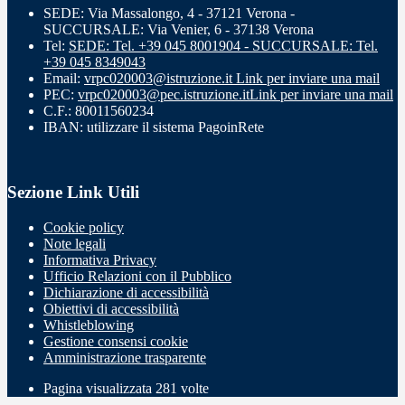
SEDE: Via Massalongo, 4 - 37121 Verona -
SUCCURSALE: Via Venier, 6 - 37138 Verona
Tel:
SEDE: Tel. +39 045 8001904 - SUCCURSALE: Tel.
+39 045 8349043
Email:
vrpc020003@istruzione.it
Link per inviare una mail
PEC:
vrpc020003@pec.istruzione.it
Link per inviare una mail
C.F.: 80011560234
IBAN: utilizzare il sistema PagoinRete
Sezione Link Utili
Cookie policy
Note legali
Informativa Privacy
Ufficio Relazioni con il Pubblico
Dichiarazione di accessibilità
Obiettivi di accessibilità
Whistleblowing
Gestione consensi cookie
Amministrazione trasparente
Pagina visualizzata
281
volte