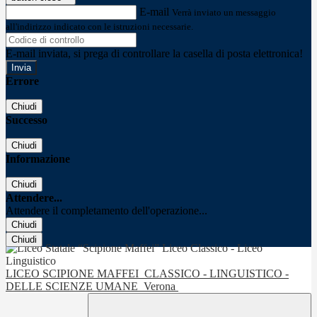
E-mail
Verrà inviato un messaggio
all'indirizzo indicato con le istruzioni necessarie.
E-mail inviata, si prega di controllare la casella di posta elettronica!
Errore
Chiudi
Successo
Chiudi
Informazione
Chiudi
Attendere...
Attendere il completamento dell'operazione...
Chiudi
Chiudi
LICEO SCIPIONE MAFFEI
CLASSICO - LINGUISTICO -
DELLE SCIENZE UMANE
Verona