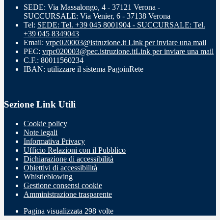
SEDE: Via Massalongo, 4 - 37121 Verona -
SUCCURSALE: Via Venier, 6 - 37138 Verona
Tel:
SEDE: Tel. +39 045 8001904 - SUCCURSALE: Tel.
+39 045 8349043
Email:
vrpc020003@istruzione.it
Link per inviare una mail
PEC:
vrpc020003@pec.istruzione.it
Link per inviare una mail
C.F.: 80011560234
IBAN: utilizzare il sistema PagoinRete
Sezione Link Utili
Cookie policy
Note legali
Informativa Privacy
Ufficio Relazioni con il Pubblico
Dichiarazione di accessibilità
Obiettivi di accessibilità
Whistleblowing
Gestione consensi cookie
Amministrazione trasparente
Pagina visualizzata
298
volte