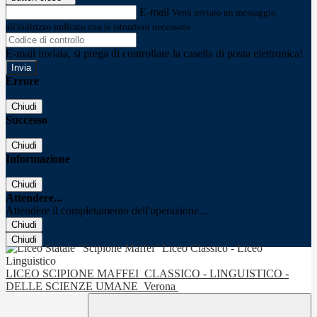
E-mail
Verrà inviato un messaggio
all'indirizzo indicato con le istruzioni necessarie.
E-mail inviata, si prega di controllare la casella di posta elettronica!
Errore
Chiudi
Successo
Chiudi
Informazione
Chiudi
Attendere...
Attendere il completamento dell'operazione...
Chiudi
Chiudi
LICEO SCIPIONE MAFFEI
CLASSICO - LINGUISTICO -
DELLE SCIENZE UMANE
Verona