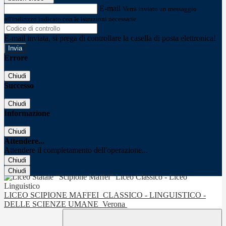
E-mail
Verrà inviato un messaggio
all'indirizzo indicato con le istruzioni necessarie.
E-mail inviata, si prega di controllare la casella di posta elettronica!
Errore
Chiudi
Successo
Chiudi
Informazione
Chiudi
Attendere...
Attendere il completamento dell'operazione...
Chiudi
Chiudi
LICEO SCIPIONE MAFFEI
CLASSICO - LINGUISTICO -
DELLE SCIENZE UMANE
Verona