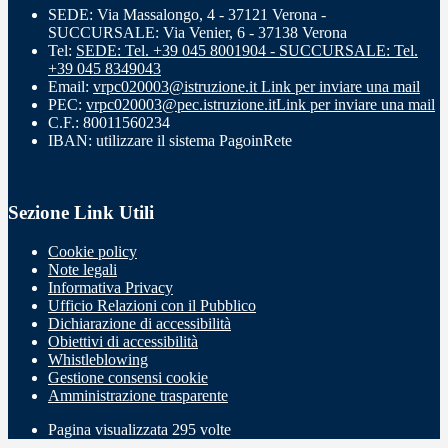
SEDE: Via Massalongo, 4 - 37121 Verona -
SUCCURSALE: Via Venier, 6 - 37138 Verona
Tel:
SEDE: Tel. +39 045 8001904 - SUCCURSALE: Tel.
+39 045 8349043
Email:
vrpc020003@istruzione.it
Link per inviare una mail
PEC:
vrpc020003@pec.istruzione.it
Link per inviare una mail
C.F.: 80011560234
IBAN: utilizzare il sistema PagoinRete
Sezione Link Utili
Cookie policy
Note legali
Informativa Privacy
Ufficio Relazioni con il Pubblico
Dichiarazione di accessibilità
Obiettivi di accessibilità
Whistleblowing
Gestione consensi cookie
Amministrazione trasparente
Pagina visualizzata
295
volte