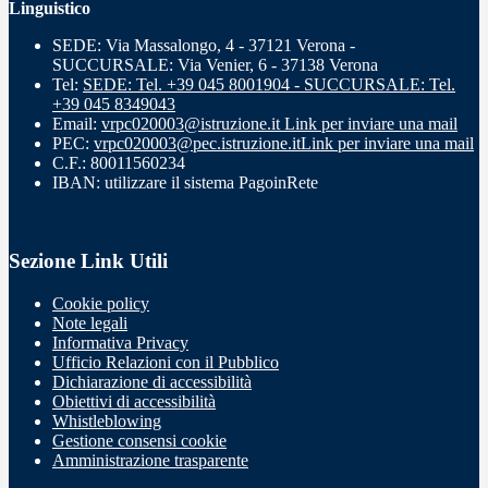
Linguistico
SEDE: Via Massalongo, 4 - 37121 Verona -
SUCCURSALE: Via Venier, 6 - 37138 Verona
Tel:
SEDE: Tel. +39 045 8001904 - SUCCURSALE: Tel.
+39 045 8349043
Email:
vrpc020003@istruzione.it
Link per inviare una mail
PEC:
vrpc020003@pec.istruzione.it
Link per inviare una mail
C.F.: 80011560234
IBAN: utilizzare il sistema PagoinRete
Sezione Link Utili
Cookie policy
Note legali
Informativa Privacy
Ufficio Relazioni con il Pubblico
Dichiarazione di accessibilità
Obiettivi di accessibilità
Whistleblowing
Gestione consensi cookie
Amministrazione trasparente