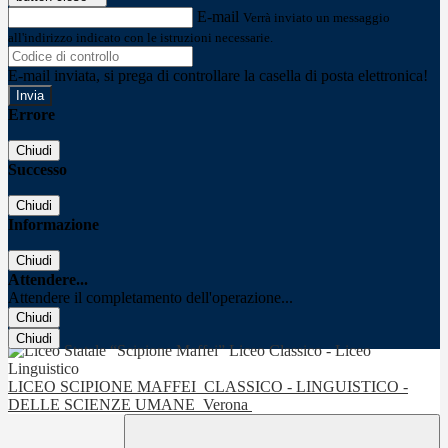
E-mail
Verrà inviato un messaggio
all'indirizzo indicato con le istruzioni necessarie.
E-mail inviata, si prega di controllare la casella di posta elettronica!
Errore
Chiudi
Successo
Chiudi
Informazione
Chiudi
Attendere...
Attendere il completamento dell'operazione...
Chiudi
Chiudi
LICEO SCIPIONE MAFFEI
CLASSICO - LINGUISTICO -
DELLE SCIENZE UMANE
Verona