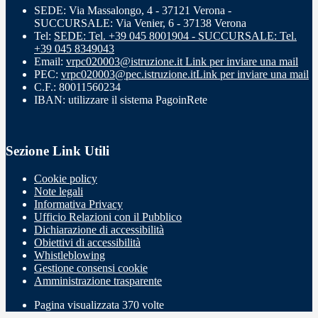
SEDE: Via Massalongo, 4 - 37121 Verona -
SUCCURSALE: Via Venier, 6 - 37138 Verona
Tel:
SEDE: Tel. +39 045 8001904 - SUCCURSALE: Tel.
+39 045 8349043
Email:
vrpc020003@istruzione.it
Link per inviare una mail
PEC:
vrpc020003@pec.istruzione.it
Link per inviare una mail
C.F.: 80011560234
IBAN: utilizzare il sistema PagoinRete
Sezione Link Utili
Cookie policy
Note legali
Informativa Privacy
Ufficio Relazioni con il Pubblico
Dichiarazione di accessibilità
Obiettivi di accessibilità
Whistleblowing
Gestione consensi cookie
Amministrazione trasparente
Pagina visualizzata
370
volte