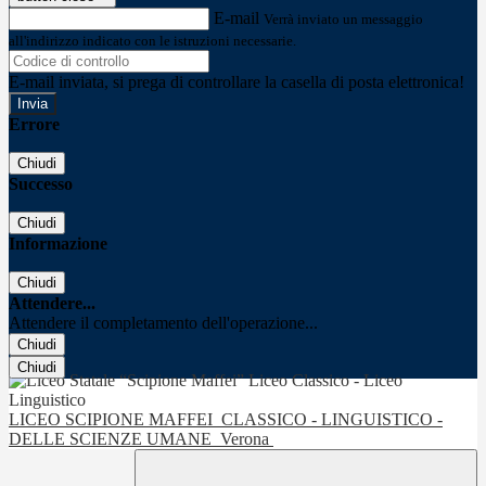
E-mail
Verrà inviato un messaggio
all'indirizzo indicato con le istruzioni necessarie.
E-mail inviata, si prega di controllare la casella di posta elettronica!
Errore
Chiudi
Successo
Chiudi
Informazione
Chiudi
Attendere...
Attendere il completamento dell'operazione...
Chiudi
Chiudi
LICEO SCIPIONE MAFFEI
CLASSICO - LINGUISTICO -
DELLE SCIENZE UMANE
Verona