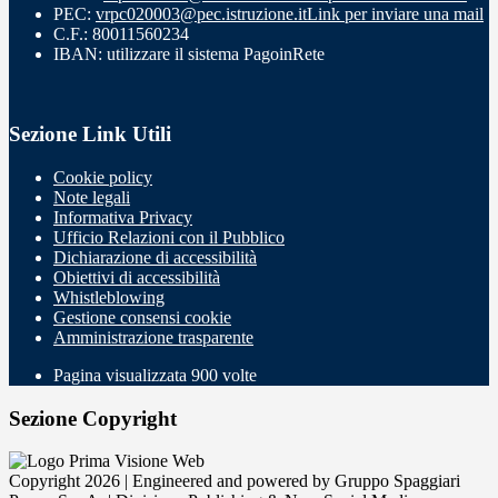
PEC:
vrpc020003@pec.istruzione.it
Link per inviare una mail
C.F.: 80011560234
IBAN: utilizzare il sistema PagoinRete
Sezione Link Utili
Cookie policy
Note legali
Informativa Privacy
Ufficio Relazioni con il Pubblico
Dichiarazione di accessibilità
Obiettivi di accessibilità
Whistleblowing
Gestione consensi cookie
Amministrazione trasparente
Pagina visualizzata
900
volte
Sezione Copyright
Copyright 2026 | Engineered and powered by Gruppo Spaggiari