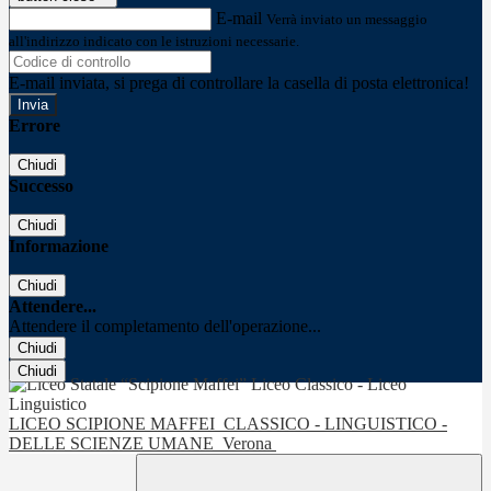
E-mail
Verrà inviato un messaggio
all'indirizzo indicato con le istruzioni necessarie.
E-mail inviata, si prega di controllare la casella di posta elettronica!
Errore
Chiudi
Successo
Chiudi
Informazione
Chiudi
Attendere...
Attendere il completamento dell'operazione...
Chiudi
Chiudi
LICEO SCIPIONE MAFFEI
CLASSICO - LINGUISTICO -
DELLE SCIENZE UMANE
Verona