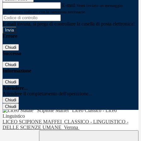
E-mail
Verrà inviato un messaggio
all'indirizzo indicato con le istruzioni necessarie.
E-mail inviata, si prega di controllare la casella di posta elettronica!
Errore
Chiudi
Successo
Chiudi
Informazione
Chiudi
Attendere...
Attendere il completamento dell'operazione...
Chiudi
Chiudi
LICEO SCIPIONE MAFFEI
CLASSICO - LINGUISTICO -
DELLE SCIENZE UMANE
Verona