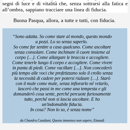
segni di luce e di vitalità che, senza sottrarsi alla fatica e
all’ombra, sappiano tracciare una linea di fiducia.
Buona Pasqua, allora, a tutte e tutti, con fiducia.
“Sono adatta. So come stare al mondo, questo mondo
a pezzi. Lo so senza saperlo.
So come far sentire a casa qualcuno. Come ascoltare
senza consolare. Come inchinare il cuore insieme al
corpo […]. Come allargare le braccia e accogliere.
Come tenerle lungo il corpo e accogliere. Come vivere
in punta di piedi. Come vacillare […]. Non concederò
più tempo alle voci che profetizzano solo il crollo senza
la necessità di cadere per potersi rialzare […]. Starò
con il male come male, senza infiorarlo né velarlo,
lascerò che passi in me come una tempesta e gli
domanderò cosa sente, perché percuote furiosamente
tutto, perché non si lascia ascoltare. E ho
un'indomabile fiducia.
In cosa? Non lo so, è senza nome”
da Chandra Candiani, Questo immenso non sapere, Einaudi