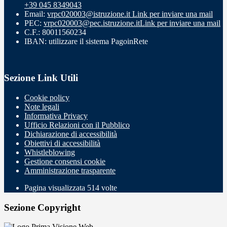
+39 045 8349043
Email:
vrpc020003@istruzione.it
Link per inviare una mail
PEC:
vrpc020003@pec.istruzione.it
Link per inviare una mail
C.F.: 80011560234
IBAN: utilizzare il sistema PagoinRete
Sezione Link Utili
Cookie policy
Note legali
Informativa Privacy
Ufficio Relazioni con il Pubblico
Dichiarazione di accessibilità
Obiettivi di accessibilità
Whistleblowing
Gestione consensi cookie
Amministrazione trasparente
Pagina visualizzata
514
volte
Sezione Copyright