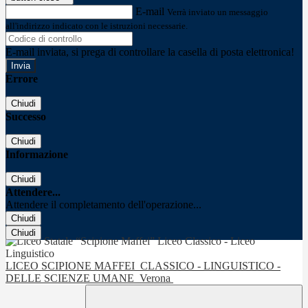
E-mail
Verrà inviato un messaggio
all'indirizzo indicato con le istruzioni necessarie.
E-mail inviata, si prega di controllare la casella di posta elettronica!
Errore
Chiudi
Successo
Chiudi
Informazione
Chiudi
Attendere...
Attendere il completamento dell'operazione...
Chiudi
Chiudi
LICEO SCIPIONE MAFFEI
CLASSICO - LINGUISTICO -
DELLE SCIENZE UMANE
Verona